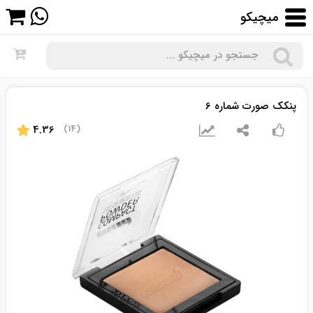
میچیکو
جستجو در میچیکو ...
پنکک صورت شماره 6
4.36
(14)