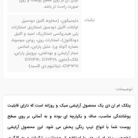
کردن آن بر روی سطح پوست و روی
صورت راحت تر باشد.
ترکیبات
دایمتیکون، (مخلوط اکتیل دودسیل
اولئات، اکتیل دودسیل استئاریل استئارات،
پلی هیدروکسی استئاریک اسید و اکتیل
دودکانول)، استئارات روی، روغن جوجوبا،
عصاره آلوئه ورا، متیل پارابن، اسانس
مجاز آرایشی و بهداشتی، پروپیل پارابن،
تالک،(حاوی CI77492، CI77499،
CI139371، تیتانیوم دی اکسید)
توضیحات :
پنکک ام ان دی یک محصول آرایشی سبک و روزانه است که دارای قابلیت
پوشانندگی مناسب، صاف و یکپارچه ای بوده و به آسانی بر روی سطح
پوست شما با انواع تیپ رنگی پخش می شود. این محصول آرایشی
تخصصی برند ام ان دی با استفاده از جدیدترین ترکیبات و به کارگیری